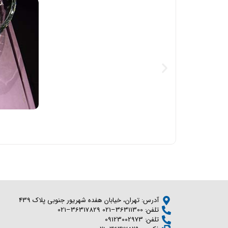
آدرس: تهران، خيابان هفده شهريور جنوبي پلاك 439
تلفن: 36311300–021 36317829–021
تلفن: 09123002973