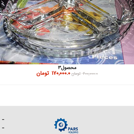
محصول۳
170,000.0
تومان
200,000.0
تومان